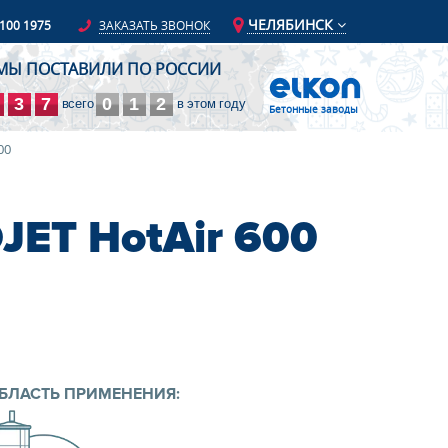
ЧЕЛЯБИНСК
 100 1975
ЗАКАЗАТЬ ЗВОНОК
МЫ ПОСТАВИЛИ ПО РОССИИ
3
7
0
1
2
всего
в этом году
Бетонные заводы
00
ET HotAir 600
БЛАСТЬ ПРИМЕНЕНИЯ: