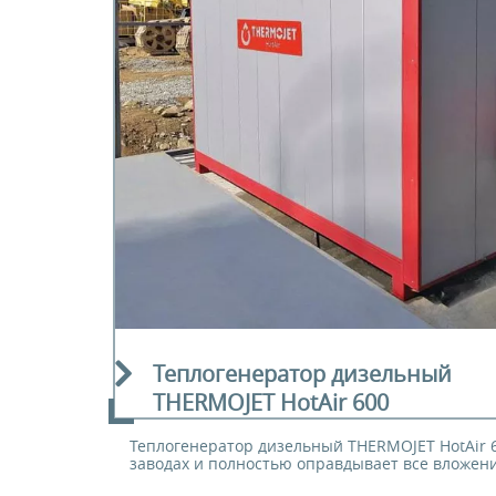
Согласие на получение
E-mail
E-mail
информационных
материалов.
Y
Я даю
персональ
Я даю 
политикой
персон
ЗАКАЗАТЬ
соотве
ОБОРУДОВАНИЕ
Я даю
информац
Я даю 
инфор
Теплогенератор дизельный
ЗАКАЗА
THERMOJET HotAir 600
ЗАКАЗА
Теплогенератор дизельный THERMOJET HotAir 
заводах и полностью оправдывает все вложения