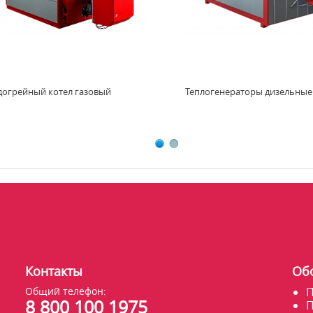
догрейный котел газовый
Теплогенераторы дизельные
Контакты
Об
Общий телефон:
П
8 800 100 1975
П