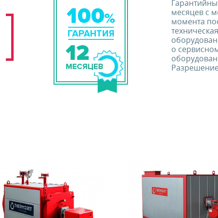
Гарантийны
месяцев с м
момента по
техническа
оборудован
о сервисно
оборудовани
Разрешение